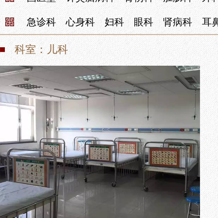
通知公告
明镜清风
专病门诊
急诊科
心身科
妇科
眼科
肾病科
耳
院务公开
职工之家
特色技术
科室：儿科
部门预决算
青年园地
就诊服务
健康科普