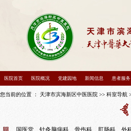
医院首页
医院概况
党建园地
新闻信息
患者服务
医院介绍
党建动态
医院动态
出诊信息
您当前的位置 ：
天津市滨海新区中医医院
>>
科室导航
医院荣誉
榜样先锋
媒体聚焦
停诊信息
领导班子
学习园地
媒体矩阵
专家介绍
国医堂
针灸脑病科
骨伤科
肛肠科
外