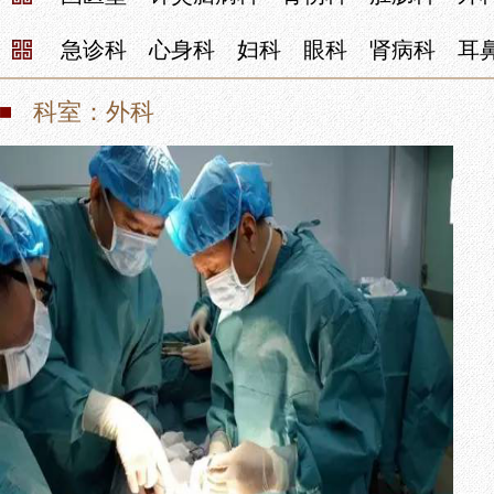
通知公告
明镜清风
专病门诊
急诊科
心身科
妇科
眼科
肾病科
耳
院务公开
职工之家
特色技术
科室：外科
部门预决算
青年园地
就诊服务
健康科普