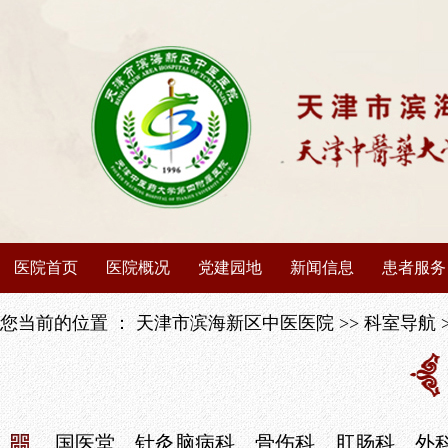
医院首页
医院概况
党建园地
新闻信息
患者服务
医院介绍
党建动态
医院动态
出诊信息
您当前的位置 ：
天津市滨海新区中医医院
>>
科室导航
医院荣誉
榜样先锋
媒体聚焦
停诊信息
领导班子
学习园地
媒体矩阵
专家介绍
国医堂
针灸脑病科
骨伤科
肛肠科
外