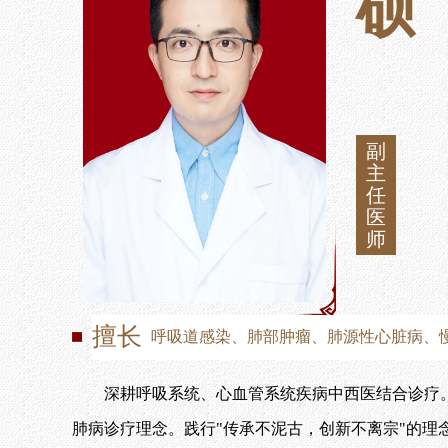
硕
通知公告
明镜清风
院务公开
职工之家
部门预决算
青年园地
副
主
任
医
师
擅长
呼吸道感染、肺部肿瘤、肺源性心脏病、
深耕呼吸系统、心血管系统疾病中西医结合诊疗。“
肺病诊疗理念。践行"传承不泥古，创新不离宗"的