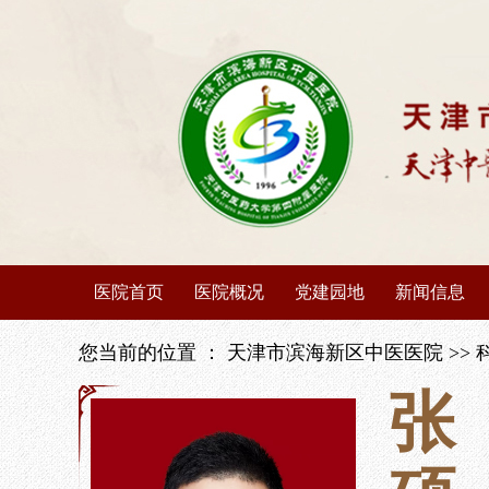
医院首页
医院概况
党建园地
新闻信息
医院介绍
党建动态
医院动态
您当前的位置 ：
天津市滨海新区中医医院
>>
张
医院荣誉
榜样先锋
媒体聚焦
领导班子
学习园地
媒体矩阵