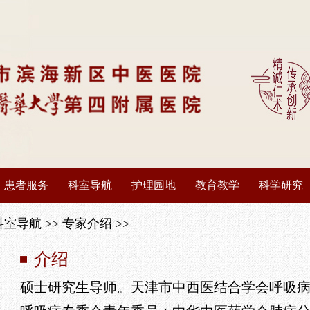
患者服务
科室导航
护理园地
教育教学
科学研究
出诊信息
重点学科
简介详情
本科教育
科研项目
科室导航
>>
专家介绍
>>
停诊信息
科室导航
专科护理
研究生教育
成果与转化
介绍
硕士研究生导师。天津市中西医结合学会呼吸
专家介绍
健康体检
护理动态
继续医学
学术著作