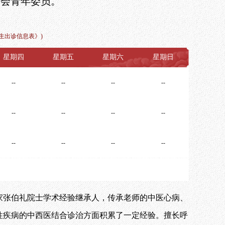
分会青年委员。
生出诊信息表》
)
星期四
星期五
星期六
星期日
--
--
--
--
--
--
--
--
--
--
--
--
家张伯礼院士学术经验继承人，传承老师的中医心病、
性疾病的中西医结合诊治方面积累了一定经验。擅长呼