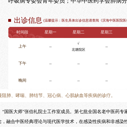
呼吸病专委会青年委员；中华中医药学会肺病
专病门诊
结果查询
护理科普
住院医师
学术交流
出诊信息
特色技术
(
温馨提示：医生具体出诊信息请查阅《滨海中医医院医
护士风采
进修培训
医学伦理
时间段
星期一
星期二
星期三
就诊服务
西学中培训
实验室建设
√
上午
--
--
健康科普
科研平台
北塘院区
下午
--
--
--
科普基地
国家药物临
晚间
--
--
--
床试验机构
慢阻肺、哮喘、肺结节、冠心病、心肌缺血等疾病的诊疗。
国医大师”张伯礼院士工作室成员。第七批全国名老中医药专
理念，融合中医经典理论与现代医学技术，在感染性疾病和非感染