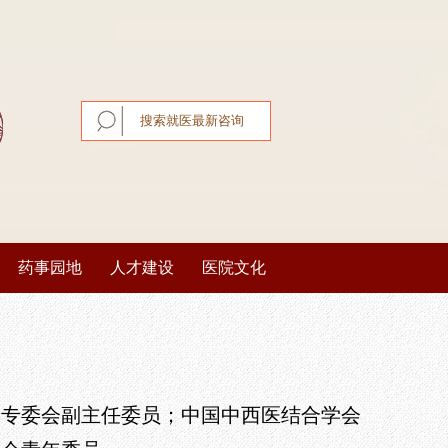
药事园地
人才建设
医院文化
药事风采
名医名家
医院精神
本草天地
人才引进
光影纪实
病专委会副主任委员；中国中西医结合学会
合理用药
公开招聘