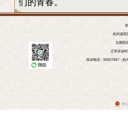
们的青春。
首
杭州道院区
北塘院区
正常应诊时间
投诉电话：60837887（杭州
津公