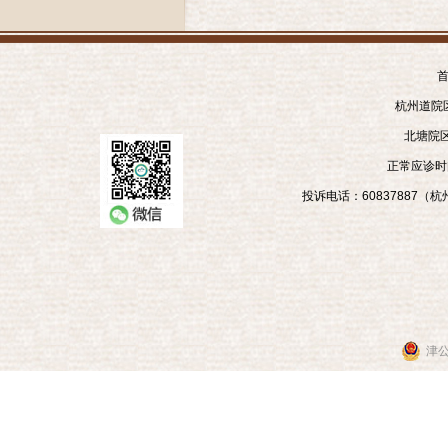
首
杭州道院区
北塘院区
正常应诊时间
投诉电话：60837887（杭州
津公