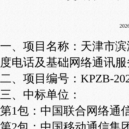
通知公告
明镜清风
专病门诊
部门预决算
职工之家
特色技术
2026
青年园地
就诊服务
一、项目名称：天津市滨
健康科普
度电话及基础网络通讯服
二、项目编号：KPZB-20260
三、中标单位：
第1包：中国联合网络通
第2包：中国移动通信集