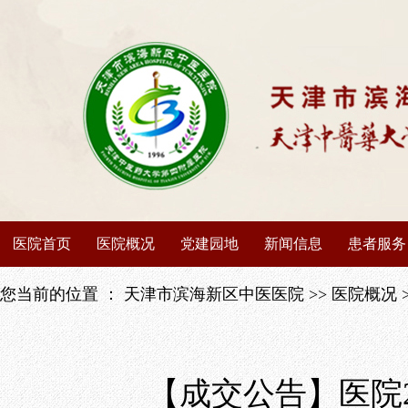
医院首页
医院概况
党建园地
新闻信息
患者服务
医院介绍
党建动态
医院动态
出诊信息
您当前的位置 ：
天津市滨海新区中医医院
>>
医院概况
医院荣誉
榜样先锋
媒体聚焦
停诊信息
领导班子
学习园地
媒体矩阵
专家介绍
【成交公告】医院