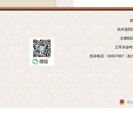
首
杭州道院区
北塘院区
正常应诊时间
投诉电话：60837887（杭州
津公