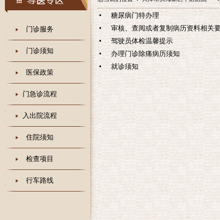
糖尿病门特办理
•
审核、查阅或者复制病历资料相关
•
门诊服务
驾驶员体检温馨提示
•
门诊须知
办理门诊除痛病历须知
•
就诊须知
•
医保政策
门急诊流程
入出院流程
住院须知
检查项目
行车路线