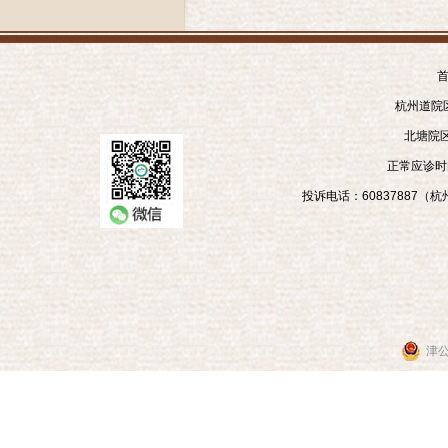
首
杭州道院区
北塘院区
正常应诊时间
投诉电话：60837887（杭州
津公